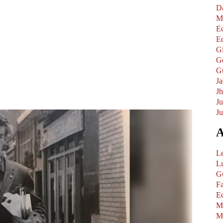
D
M
E
E
G
G
Gu
Ja
J
J
Ju
A
L
Lu
Gu
F
Ed
M
Mi