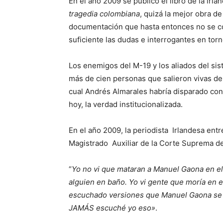
En el año 2009 se publicó el libro de la irl
tragedia colombiana
, quizá la mejor obra d
documentación que hasta entonces no se co
suficiente las dudas e interrogantes en tor
Los enemigos del M-19 y los aliados del si
más de cien personas que salieron vivas de
cual Andrés Almarales habría disparado cont
hoy, la verdad institucionalizada.
En el año 2009, la periodista Irlandesa entre
Magistrado Auxiliar de la Corte Suprema de 
“
Yo no vi que mataran a Manuel Gaona en el 
alguien en baño. Yo vi gente que moría en e
escuchado versiones que Manuel Gaona se a
JAMÁS escuché yo eso»
.