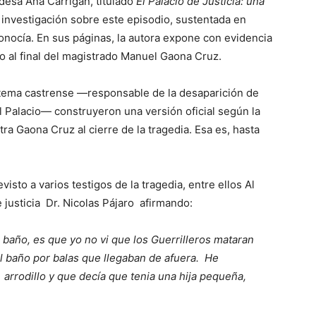
andesa Ana Carrigan, titulado
El Palacio de Justicia: una
e investigación sobre este episodio, sustentada en
nocía. En sus páginas, la autora expone con evidencia
no al final del magistrado Manuel Gaona Cruz.
stema castrense —responsable de la desaparición de
l Palacio— construyeron una versión oficial según la
ra Gaona Cruz al cierre de la tragedia. Esa es, hasta
visto a varios testigos de la tragedia, entre ellos Al
justicia Dr. Nicolas Pájaro afirmando:
baño, es que yo no vi que los Guerrilleros mataran
l baño por balas que llegaban de afuera. He
rrodillo y que decía que tenia una hija pequeña,