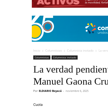
Inicio
Columnistas
Columnista invitado
La ver
Columnistas
Columnista invitado
La verdad pendient
Manuel Gaona Cr
Por
ELDIARIO Boyacá
-
noviembre 6, 2025
Cuota