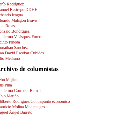
arío Rodríguez
anuel Restrepo DDHH
chando lengua
duardo Malagón Bravo
ina Rojas
onzalo Bohórquez
illermo Velásquez Forero
cinto Pineda
honathan Sánchez
uan David Escobar Cubides
lio Medrano
rchivo de columnistas
eón Mojica
is Piña
illermo Corredor Bernal
abio Mariño
ilberto Rodríguez Contrapunto económico
auricio Molina Montenegro
guel Ángel Barreto