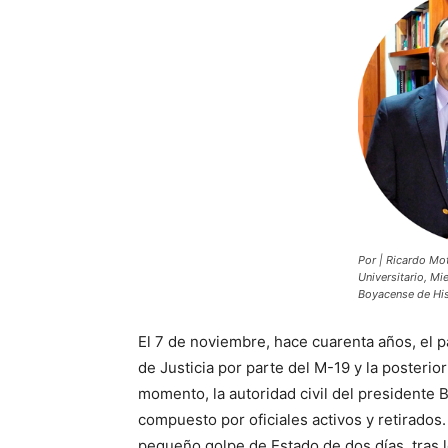
Por | Ricardo Mo
Universitario, M
Boyacense de His
El 7 de noviembre, hace cuarenta años, el p
de Justicia por parte del M-19 y la posterio
momento, la autoridad civil del presidente B
compuesto por oficiales activos y retirados
pequeño golpe de Estado de dos días, tras l