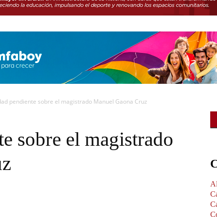
dad pendiente sobre el magistrado Manuel Gaona Cruz
e sobre el magistrado
uz
C
A
Ca
Ca
Co