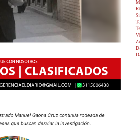
M
R
Si
Ta
Te
Vi
Z
.
Da
Da
istrado Manuel Gaona Cruz continúa rodeada de
reses que buscan desviar la investigación.