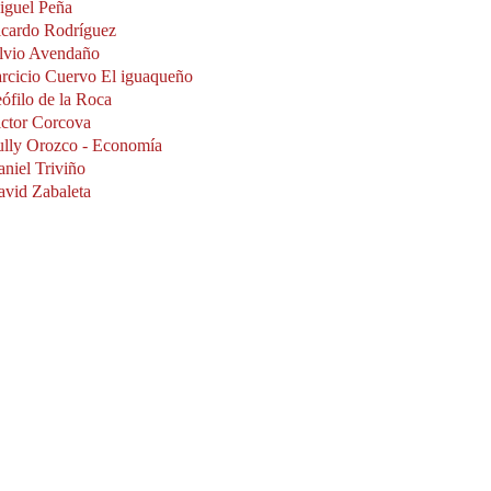
iguel Peña
icardo Rodríguez
lvio Avendaño
rcicio Cuervo El iguaqueño
ófilo de la Roca
ctor Corcova
ully Orozco - Economía
niel Triviño
vid Zabaleta