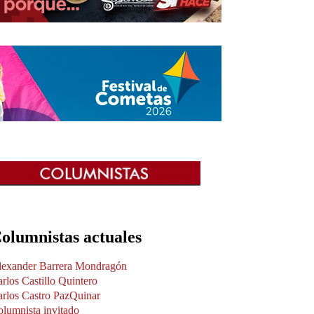
olumnistas actuales
lexander Barrera Mondragón
rlos Castillo Quintero
rlos Castro PazQuinar
lumnista invitado