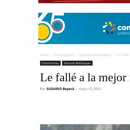
Inicio
Columnistas
Gonzalo Bohórquez
Le fallé
Columnistas
Gonzalo Bohórquez
Le fallé a la mejo
Por
ELDIARIO Boyacá
-
mayo 15, 2023
Cuota