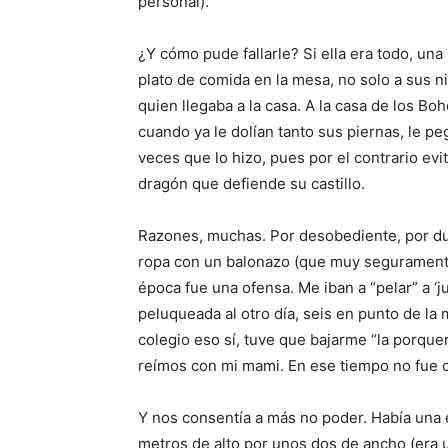
personal).
¿Y cómo pude fallarle? Si ella era todo, un
plato de comida en la mesa, no solo a sus nie
quien llegaba a la casa. A la casa de los B
cuando ya le dolían tanto sus piernas, le p
veces que lo hizo, pues por el contrario ev
dragón que defiende su castillo.
Razones, muchas. Por desobediente, por dura
ropa con un balonazo (que muy seguramente 
época fue una ofensa. Me iban a “pelar” a ‘ju
peluqueada al otro día, seis en punto de la
colegio eso sí, tuve que bajarme “la porque
reímos con mi mami. En ese tiempo no fue c
Y nos consentía a más no poder. Había una
metros de alto por unos dos de ancho (era u