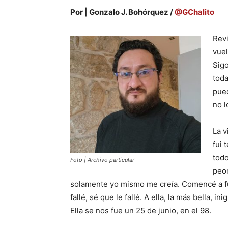
Por | Gonzalo J. Bohórquez /
@GChalito
Revi
vuel
Sigo
toda
pued
no l
La v
fui 
todo
Foto | Archivo particular
peo
solamente yo mismo me creía. Comencé a fum
fallé, sé que le fallé. A ella, la más bella,
Ella se nos fue un 25 de junio, en el 98.