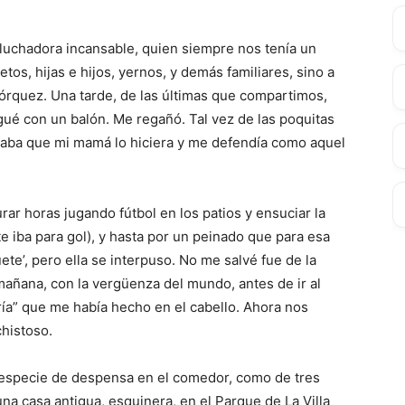
a luchadora incansable, quien siempre nos tenía un
tos, hijas e hijos, yernos, y demás familiares, sino a
ohórquez. Una tarde, de las últimas que compartimos,
egué con un balón. Me regañó. Tal vez de las poquitas
itaba que mi mamá lo hiciera y me defendía como aquel
r horas jugando fútbol en los patios y ensuciar la
iba para gol), y hasta por un peinado que para esa
ete’, pero ella se interpuso. No me salvé fue de la
 mañana, con la vergüenza del mundo, antes de ir al
ría” que me había hecho en el cabello. Ahora nos
histoso.
 especie de despensa en el comedor, como de tres
na casa antigua, esquinera, en el Parque de La Villa