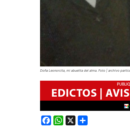
Doña Leonorcita, mi abuelita del alma. Foto | archivo particu
Facebook
WhatsApp
X
Share