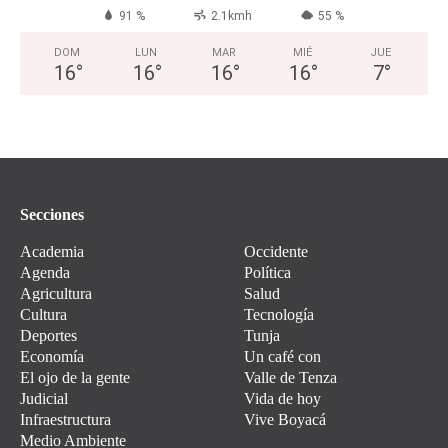
91 %
2.1kmh
55 %
DOM
LUN
MAR
MIÉ
JUE
16
°
16
°
16
°
16
°
7
°
Secciones
Academia
Occidente
Agenda
Política
Agricultura
Salud
Cultura
Tecnología
Deportes
Tunja
Economía
Un café con
El ojo de la gente
Valle de Tenza
Judicial
Vida de hoy
Infraestructura
Vive Boyacá
Medio Ambiente