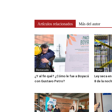
Artículos relacionados
Más del autor
Destacado
Tunja
¿Y al fin qué? ¿Cómo le fue a Boyacá
Ley seca en 
con Gustavo Petro?
8 de la noc