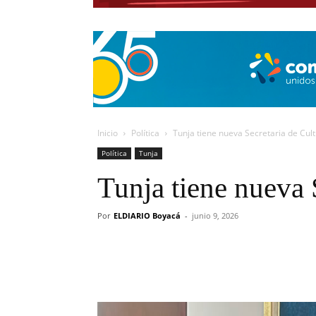
Inicio
Política
Tunja tiene nueva Secretaria de Cul
Política
Tunja
Tunja tiene nueva 
Por
ELDIARIO Boyacá
-
junio 9, 2026
Cuota