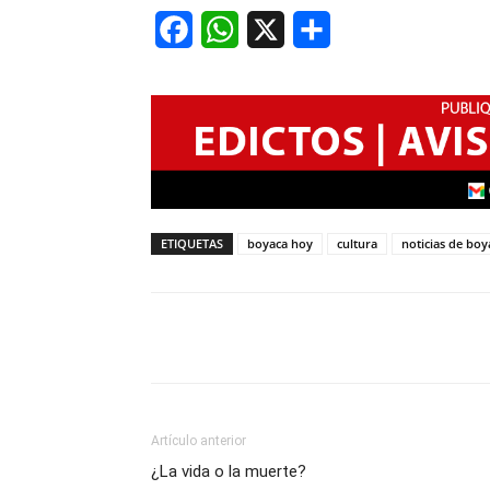
Facebook
WhatsApp
X
Share
ETIQUETAS
boyaca hoy
cultura
noticias de boy
Artículo anterior
¿La vida o la muerte?