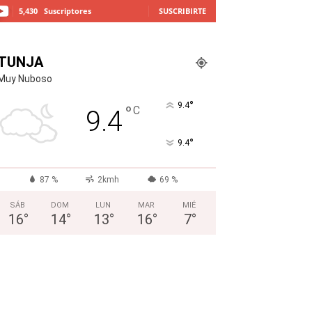
5,430
Suscriptores
SUSCRIBIRTE
TUNJA
Muy Nuboso
°
9.4
°
C
9.4
°
9.4
87 %
2kmh
69 %
SÁB
DOM
LUN
MAR
MIÉ
16
°
14
°
13
°
16
°
7
°