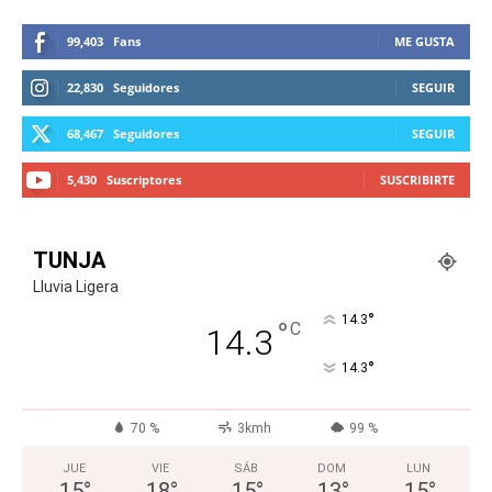
99,403
Fans
ME GUSTA
22,830
Seguidores
SEGUIR
68,467
Seguidores
SEGUIR
5,430
Suscriptores
SUSCRIBIRTE
TUNJA
Lluvia Ligera
°
14.3
°
C
14.3
°
14.3
70 %
3kmh
99 %
JUE
VIE
SÁB
DOM
LUN
15
°
18
°
15
°
13
°
15
°