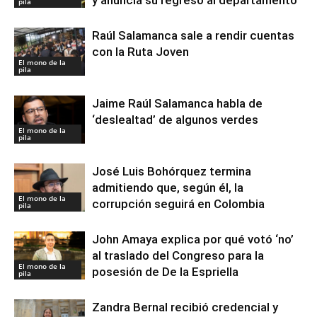
pila
Raúl Salamanca sale a rendir cuentas
con la Ruta Joven
El mono de la
pila
Jaime Raúl Salamanca habla de
‘deslealtad’ de algunos verdes
El mono de la
pila
José Luis Bohórquez termina
admitiendo que, según él, la
El mono de la
corrupción seguirá en Colombia
pila
John Amaya explica por qué votó ‘no’
al traslado del Congreso para la
El mono de la
posesión de De la Espriella
pila
Zandra Bernal recibió credencial y