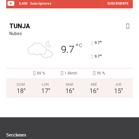
5,430
Suscriptores
SUSCRIBIRTE
TUNJA
Nubes
°
9.7
°
C
9.7
°
9.7
88 %
1.8kmh
90 %
DOM
LUN
MAR
MIÉ
JUE
18
°
17
°
16
°
16
°
15
°
Secciones