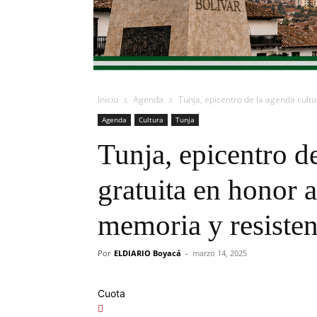
Inicio
Agenda
Tunja, epicentro de la agenda cultur
Agenda
Cultura
Tunja
Tunja, epicentro de
gratuita en honor a
memoria y resisten
Por
ELDIARIO Boyacá
-
marzo 14, 2025
Cuota