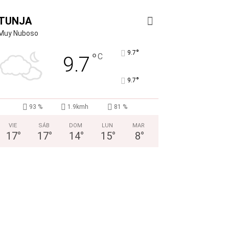
TUNJA
Muy Nuboso
°
9.7
°
C
9.7
°
9.7
93 %
1.9kmh
81 %
VIE
SÁB
DOM
LUN
MAR
17
°
17
°
14
°
15
°
8
°