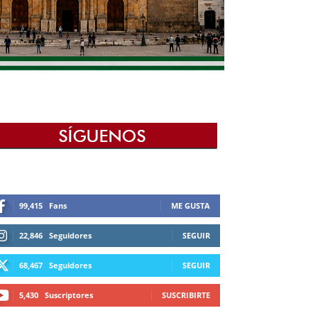
99,415
Fans
ME GUSTA
22,846
Seguidores
SEGUIR
68,467
Seguidores
SEGUIR
5,430
Suscriptores
SUSCRIBIRTE