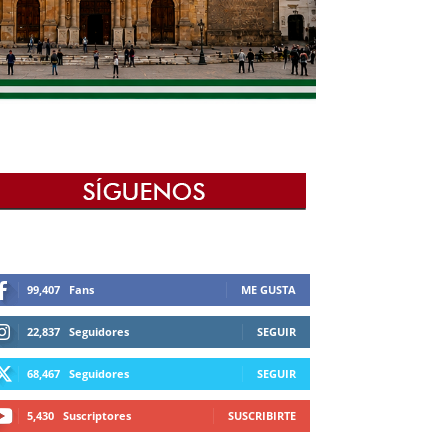
99,407
Fans
ME GUSTA
22,837
Seguidores
SEGUIR
68,467
Seguidores
SEGUIR
5,430
Suscriptores
SUSCRIBIRTE