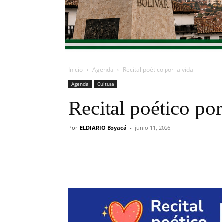
Inicio
Agenda
Recital poético por la vida
Agenda
Cultura
Recital poético por
Por
ELDIARIO Boyacá
-
junio 11, 2026
Cuota