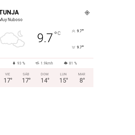
TUNJA
Muy Nuboso
°
9.7
°
C
9.7
°
9.7
93 %
1.9kmh
81 %
VIE
SÁB
DOM
LUN
MAR
17
°
17
°
14
°
15
°
8
°