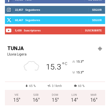
22,857
Seguidores
SEGUIR
68,467
Seguidores
SEGUIR
5,430
Suscriptores
SUSCRIBIRTE
TUNJA
Lluvia Ligera
°
15.3
°
C
15.3
°
15.3
65 %
3.1kmh
60 %
VIE
SÁB
DOM
LUN
MAR
15
°
16
°
15
°
14
°
16
°