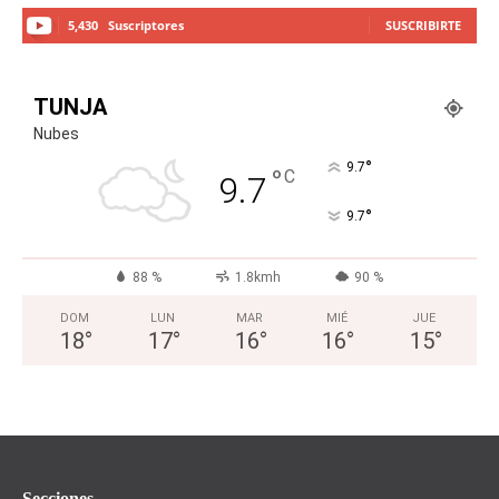
5,430
Suscriptores
SUSCRIBIRTE
TUNJA
Nubes
°
9.7
°
C
9.7
°
9.7
88 %
1.8kmh
90 %
DOM
LUN
MAR
MIÉ
JUE
18
°
17
°
16
°
16
°
15
°
Secciones