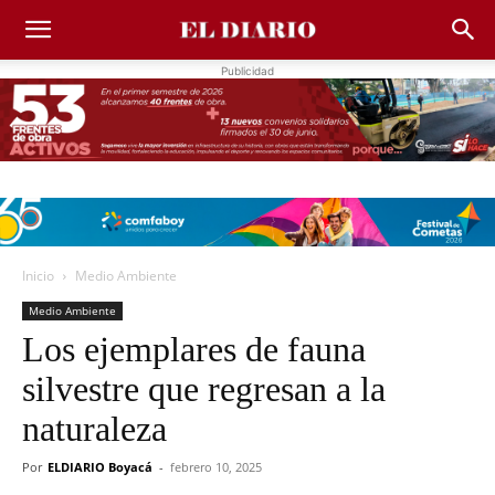
Publicidad
Inicio
Medio Ambiente
Medio Ambiente
Los ejemplares de fauna
silvestre que regresan a la
naturaleza
Por
ELDIARIO Boyacá
-
febrero 10, 2025