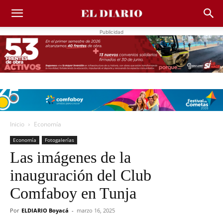
Publicidad
Inicio
Economía
Economía
Fotogalerías
Las imágenes de la
inauguración del Club
Comfaboy en Tunja
Por
ELDIARIO Boyacá
-
marzo 16, 2025