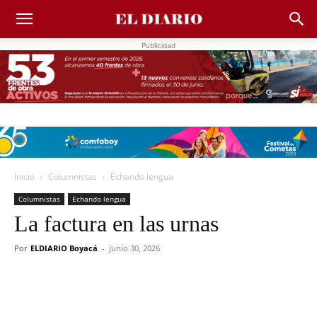
Publicidad
Inicio
Columnistas
Echando lengua
Columnistas
Echando lengua
La factura en las urnas
Por
ELDIARIO Boyacá
-
junio 30, 2026