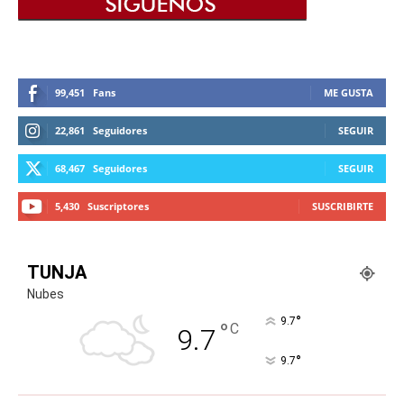
99,451
Fans
ME GUSTA
22,861
Seguidores
SEGUIR
68,467
Seguidores
SEGUIR
5,430
Suscriptores
SUSCRIBIRTE
TUNJA
Nubes
°
9.7
°
C
9.7
°
9.7