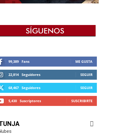
99,389
Fans
ME GUSTA
22,814
Seguidores
SEGUIR
68,467
Seguidores
SEGUIR
5,430
Suscriptores
SUSCRIBIRTE
TUNJA
Nubes