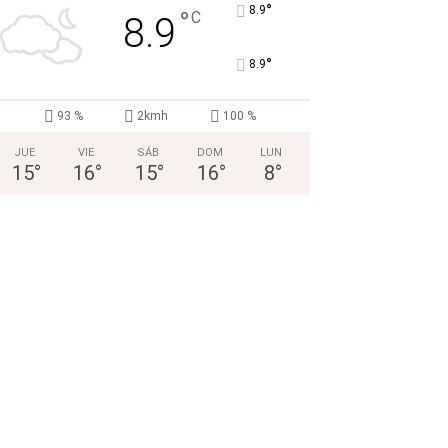
°
8.9
°
C
8.9
°
8.9
93 %
2kmh
100 %
JUE
VIE
SÁB
DOM
LUN
15
°
16
°
15
°
16
°
8
°