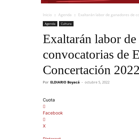
Inicio
Agenda
Exaltarán labor de ganadores de c
Agenda
Cultura
Exaltarán labor de
convocatorias de 
Concertación 202
Por
ELDIARIO Boyacá
-
octubre 5, 2022
Cuota
Facebook
X
Pinterest