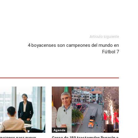
Artículo siguiente
4 boyacenses son campeones del mundo en
Fútbol 7
Agenda
ipciones para nuevo
Cerca de 150 tractomulas llegarán a