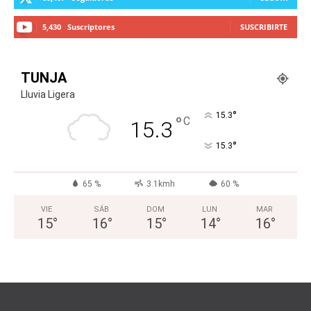
5,430
Suscriptores
SUSCRIBIRTE
TUNJA
Lluvia Ligera
°
15.3
°
C
15.3
°
15.3
65 %
3.1kmh
60 %
VIE
SÁB
DOM
LUN
MAR
15
°
16
°
15
°
14
°
16
°