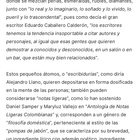
donde se mezclan perlas, esmeraldas, rubíes, diamantes,
junto con “
lo real y lo imaginario, lo soñado y lo vivido, lo
pueril y lo trascendental
”, pues como decía el gran
escritor Eduardo Caballero Calderón, “
los escritores
tenemos la tendencia insoportable a citar autores y
personajes, al igual que esas gentes que quieren
demostrar a conocidos y desconocidos, en un salón o en
un bar, que están muy bien relacionados
”.
Estos pequeños átomos, o “
escribidurías
”, como diría
Alejandro Llano, quieren depositarse en forma dosificada
en la mente de las personas; también pueden
considerarse “
notas ligeras
”, como lo han sostenido
Daniel Samper y Maryluz Vallejo en “
Antología de Notas
Ligeras Colombianas
” y, corresponden a un género de
“
filosofía doméstica
”, perteneciente al estilo de las
“
pompas de jabón
”, que se caracteriza por su brevedad,
un ingrediente lírico con ademán poético, ingrediente