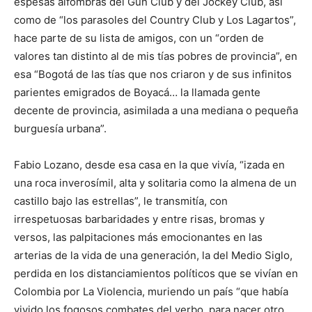
espesas alfombras del Gun Club y del Jockey Club, así
como de “los parasoles del Country Club y Los Lagartos”,
hace parte de su lista de amigos, con un “orden de
valores tan distinto al de mis tías pobres de provincia”, en
esa “Bogotá de las tías que nos criaron y de sus infinitos
parientes emigrados de Boyacá… la llamada gente
decente de provincia, asimilada a una mediana o pequeña
burguesía urbana”.
Fabio Lozano, desde esa casa en la que vivía, “izada en
una roca inverosímil, alta y solitaria como la almena de un
castillo bajo las estrellas”, le transmitía, con
irrespetuosas barbaridades y entre risas, bromas y
versos, las palpitaciones más emocionantes en las
arterias de la vida de una generación, la del Medio Siglo,
perdida en los distanciamientos políticos que se vivían en
Colombia por La Violencia, muriendo un país “que había
vivido los fogosos combates del verbo, para nacer otro,