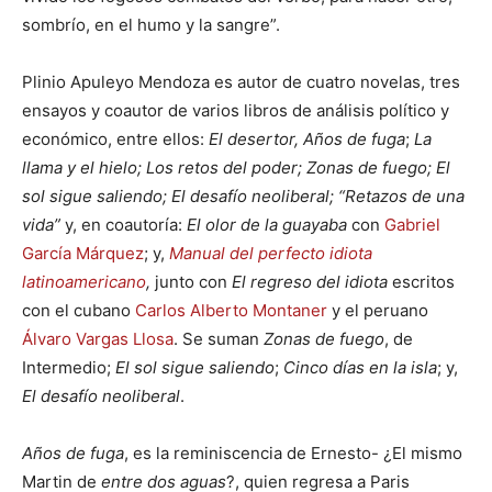
sombrío, en el humo y la sangre”.
Plinio Apuleyo Mendoza es autor de cuatro novelas, tres
ensayos y coautor de varios libros de análisis político y
económico, entre ellos:
El desertor, Años de fuga
;
La
llama y el hielo;
Los retos del poder;
Zonas de fuego;
El
sol sigue saliendo;
El desafío neoliberal;
“Retazos de una
vida”
y, en coautoría:
El olor de la guayaba
con
Gabriel
García Márquez
; y,
Manual del perfecto idiota
latinoamericano
,
junto con
El regreso del idiota
escritos
con el cubano
Carlos Alberto Montaner
y el peruano
Álvaro Vargas Llosa
. Se suman
Zonas de fuego
, de
Intermedio;
El sol sigue saliendo
;
Cinco días en la isla
; y,
El desafío neoliberal
.
Años de fuga
, es la reminiscencia de Ernesto- ¿El mismo
Martin de
entre dos aguas
?, quien regresa a Paris