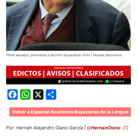
Plinio Apuleyo, periodista y escritor boyacense. Foto | Hisrael Garzonroa
Facebook
WhatsApp
X
Share
Volver a Especial Academia Boyacense de la Lengua
Por: Hernán Alejandro Olano García |
@
HernanOlano
.
[1]