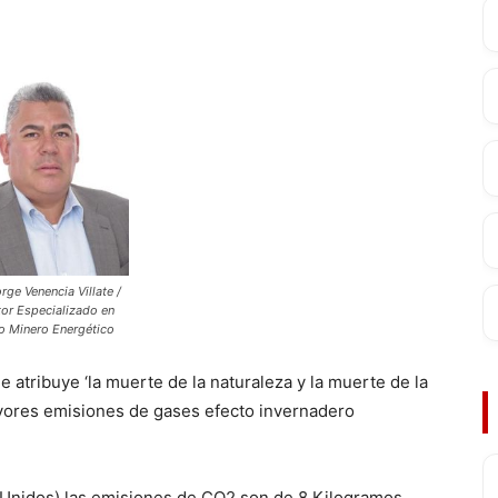
rge Venencia Villate /
or Especializado en
o Minero Energético
 le atribuye ‘la muerte de la naturaleza y la muerte de la
ores emisiones de gases efecto invernadero
 Unidos) las emisiones de CO2 son de 8 Kilogramos