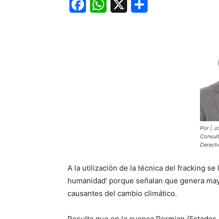
Facebook
WhatsApp
X
Share
Por | Jo
Consult
Derech
A la utilización de la técnica del fracking se
humanidad’ porque señalan que genera may
causantes del cambio climático.
Resulta que en la cuenca Permian (Estados