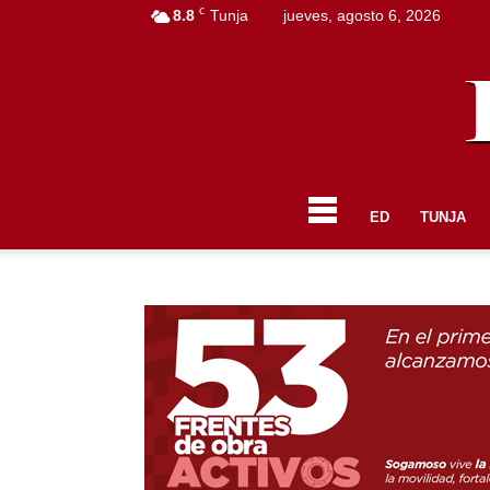
C
8.8
Tunja
jueves, agosto 6, 2026
ED
TUNJA