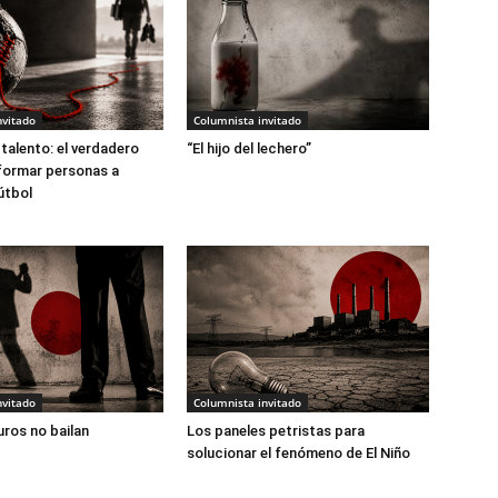
nvitado
Columnista invitado
 talento: el verdadero
“El hijo del lechero”
formar personas a
útbol
nvitado
Columnista invitado
uros no bailan
Los paneles petristas para
solucionar el fenómeno de El Niño