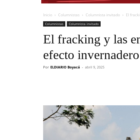
Inicio
Columnistas
Columnista invitado
El frack
Columnistas
Columnista invitado
El fracking y las 
efecto invernadero
Por
ELDIARIO Boyacá
-
abril 9, 2025
Cuota