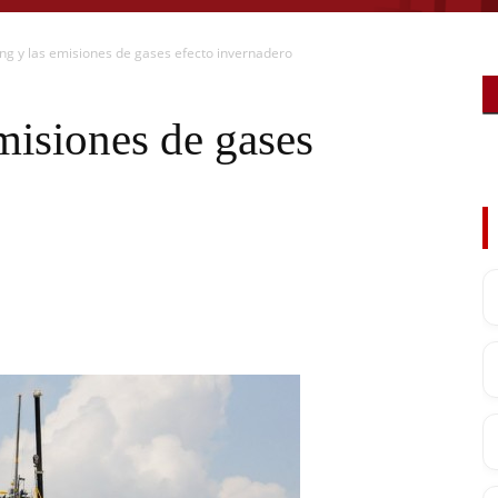
ing y las emisiones de gases efecto invernadero
emisiones de gases