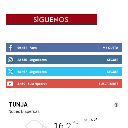
99,451
Fans
ME GUSTA
22,855
Seguidores
SEGUIR
68,467
Seguidores
SEGUIR
5,430
Suscriptores
SUSCRIBIRTE
TUNJA
Nubes Dispersas
°
16.2
°
C
16.2