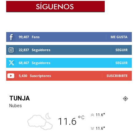
99,407
Fans
ME GUSTA
22,837
Seguidores
SEGUIR
68,467
Seguidores
SEGUIR
5,430
Suscriptores
SUSCRIBIRTE
TUNJA
Nubes
°
11.6
°
C
11.6
°
11.6