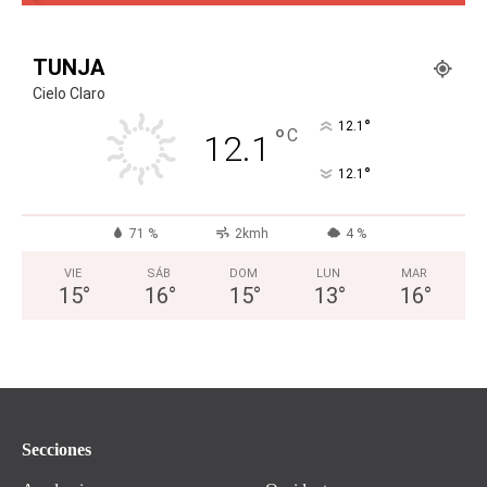
TUNJA
Cielo Claro
°
12.1
°
C
12.1
°
12.1
71 %
2kmh
4 %
VIE
SÁB
DOM
LUN
MAR
15
°
16
°
15
°
13
°
16
°
Secciones