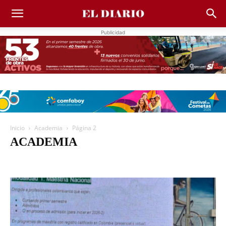
Publicidad
Inicio
Academia
Página 2
ACADEMIA
Academia
Actualidad
Agenda
Agricultura
Almeida
Aquitania
Arcabuco
Belén
Berbeo
Betéitiva
Boavita
Boyacá
Boyacá denuncia
Briceño
Buenavista
Busbanzá
Caldas
Campohermoso
Caricaturas
Castillo
Cerinza
Chinavita
Chiquinquirá
Chíquiza
Chiscas
Chita
Chitaraque
Chivatá
Chivor
Ciénega
Columnistas
Cómbita
Coper
Corrales
Covarachía
Cubará
Cucaita
Cuítiva