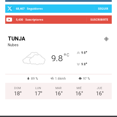
68,467
Seguidores
SEGUIR
5,430
Suscriptores
SUSCRIBIRTE
TUNJA
Nubes
°
9.8
°
C
9.8
°
9.8
89 %
1.6kmh
97 %
DOM
LUN
MAR
MIÉ
JUE
18
°
17
°
16
°
16
°
16
°