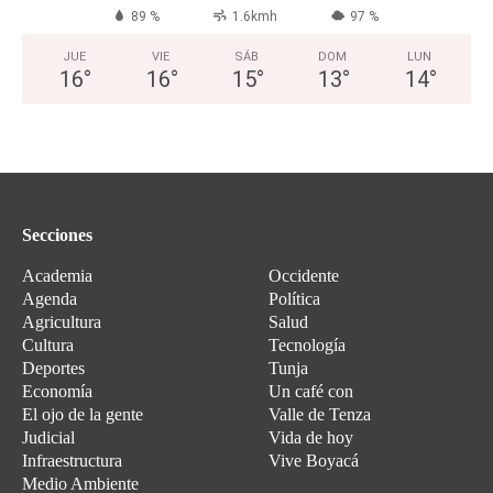
89 %
1.6kmh
97 %
JUE
VIE
SÁB
DOM
LUN
16
°
16
°
15
°
13
°
14
°
Secciones
Academia
Occidente
Agenda
Política
Agricultura
Salud
Cultura
Tecnología
Deportes
Tunja
Economía
Un café con
El ojo de la gente
Valle de Tenza
Judicial
Vida de hoy
Infraestructura
Vive Boyacá
Medio Ambiente