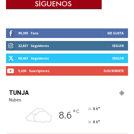
99,395
Fans
ME GUSTA
22,821
Seguidores
SEGUIR
68,467
Seguidores
SEGUIR
5,430
Suscriptores
SUSCRIBIRTE
TUNJA
Nubes
°
8.6
°
C
8.6
°
8.6