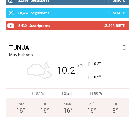
22,861
Seguidores
SEGUIR
68,467
Seguidores
SEGUIR
5,430
Suscriptores
SUSCRIBIRTE
TUNJA
Muy Nuboso
°
10.2
°
C
10.2
°
10.2
87 %
2kmh
80 %
DOM
LUN
MAR
MIÉ
JUE
16
°
16
°
16
°
16
°
8
°