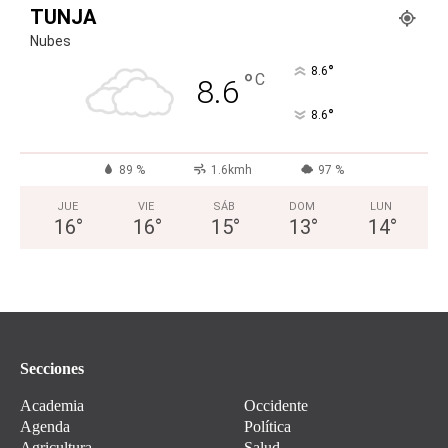
TUNJA
Nubes
°
8.6
°
C
8.6
°
8.6
89 %
1.6kmh
97 %
JUE
VIE
SÁB
DOM
LUN
16
°
16
°
15
°
13
°
14
°
Secciones
Academia
Occidente
Agenda
Política
Agricultura
Salud