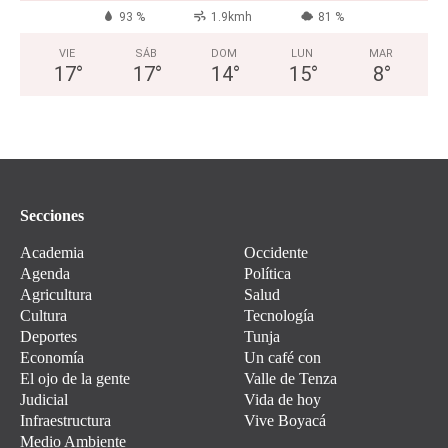
93 %
1.9kmh
81 %
VIE
SÁB
DOM
LUN
MAR
17
°
17
°
14
°
15
°
8
°
Secciones
Academia
Occidente
Agenda
Política
Agricultura
Salud
Cultura
Tecnología
Deportes
Tunja
Economía
Un café con
El ojo de la gente
Valle de Tenza
Judicial
Vida de hoy
Infraestructura
Vive Boyacá
Medio Ambiente