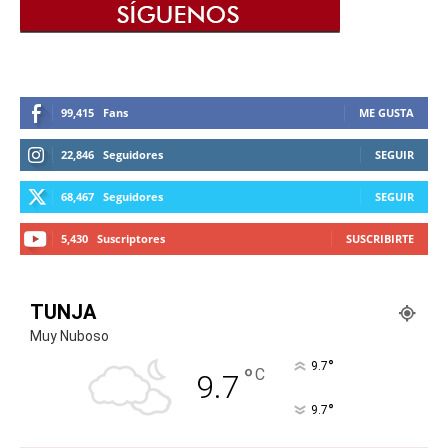
99,415
Fans
ME GUSTA
22,846
Seguidores
SEGUIR
68,467
Seguidores
SEGUIR
5,430
Suscriptores
SUSCRIBIRTE
TUNJA
Muy Nuboso
°
9.7
°
C
9.7
°
9.7