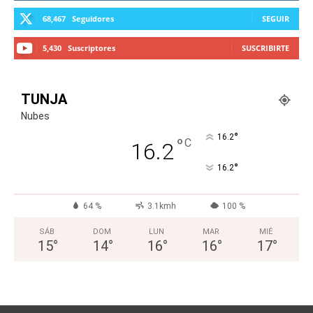
68,467
Seguidores
SEGUIR
5,430
Suscriptores
SUSCRIBIRTE
TUNJA
Nubes
°
16.2
°
C
16.2
°
16.2
64 %
3.1kmh
100 %
SÁB
DOM
LUN
MAR
MIÉ
15
°
14
°
16
°
16
°
17
°