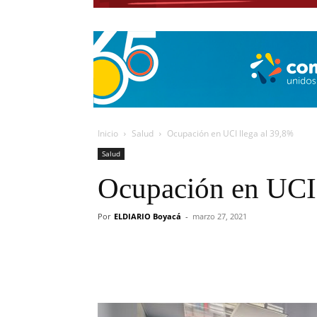
Inicio
Salud
Ocupación en UCI llega al 39,8%
Salud
Ocupación en UCI 
Por
ELDIARIO Boyacá
-
marzo 27, 2021
Cuota