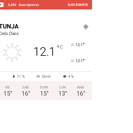
5,430
Suscriptores
SUSCRIBIRTE
TUNJA
Cielo Claro
°
12.1
°
C
12.1
°
12.1
71 %
2kmh
4 %
VIE
SÁB
DOM
LUN
MAR
15
°
16
°
15
°
13
°
16
°