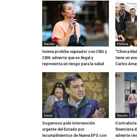
Nación
Política
Invima prohíbe vapeador con CBD y
“Clínica Mat
CBN: advierte que es ilegal y
tiene un ava
representa un riesgo para la salud
Carlos Ama
Salud
Nación
Sogamoso pide intervención
Contraloría 
urgente del Estado por
financiera 
incumplimientos de Nueva EPS con
advierte ri