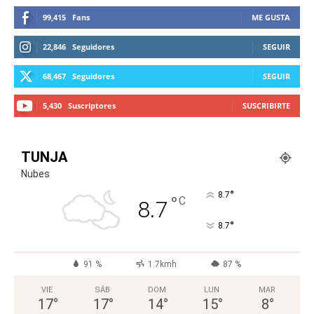
99,415
Fans
ME GUSTA
22,846
Seguidores
SEGUIR
68,467
Seguidores
SEGUIR
5,430
Suscriptores
SUSCRIBIRTE
TUNJA
Nubes
°
8.7
°
C
8.7
°
8.7
91 %
1.7kmh
87 %
VIE
SÁB
DOM
LUN
MAR
17
°
17
°
14
°
15
°
8
°