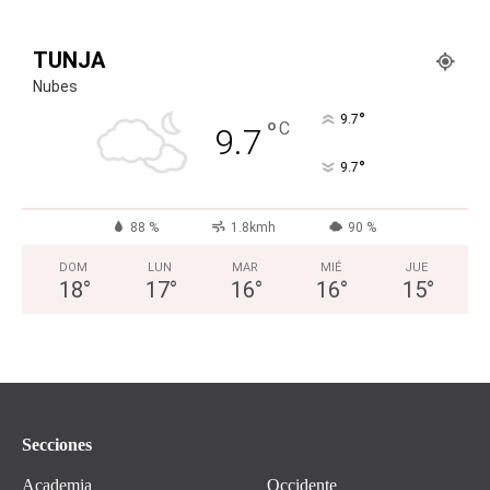
TUNJA
Nubes
°
9.7
°
C
9.7
°
9.7
88 %
1.8kmh
90 %
DOM
LUN
MAR
MIÉ
JUE
18
°
17
°
16
°
16
°
15
°
Secciones
Academia
Occidente