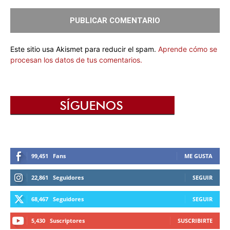
Este sitio usa Akismet para reducir el spam.
Aprende cómo se
procesan los datos de tus comentarios.
99,451
Fans
ME GUSTA
22,861
Seguidores
SEGUIR
68,467
Seguidores
SEGUIR
5,430
Suscriptores
SUSCRIBIRTE