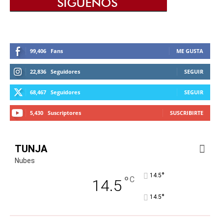
99,406
Fans
ME GUSTA
22,836
Seguidores
SEGUIR
68,467
Seguidores
SEGUIR
5,430
Suscriptores
SUSCRIBIRTE
TUNJA
Nubes
°
14.5
°
C
14.5
°
14.5