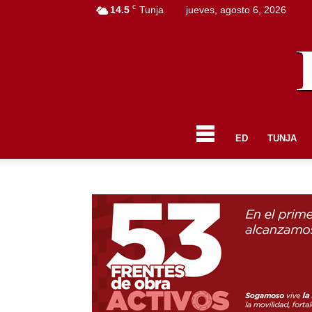
C
14.5
Tunja
jueves, agosto 6, 2026
ED
TUNJA