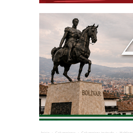
Inicio
Columnistas
Columnista invitado
Hablemos