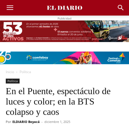
Publicidad
Inicio
Política
Política
En el Puente, espectáculo de
luces y color; en la BTS
colapso y caos
Por
ELDIARIO Boyacá
-
diciembre 1, 2025