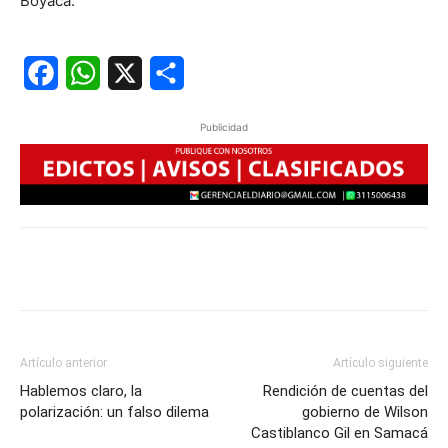
Boyacá.
Facebook
WhatsApp
X
Share
Publicidad
Artículo anterior
Artículo siguiente
Hablemos claro, la
Rendición de cuentas del
polarización: un falso dilema
gobierno de Wilson
Castiblanco Gil en Samacá