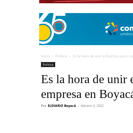
Inicio
Política
Es la hora de unir esfuerzos para c
Política
Es la hora de unir 
empresa en Boyac
Por
ELDIARIO Boyacá
-
febrero 2, 2022
Cuota