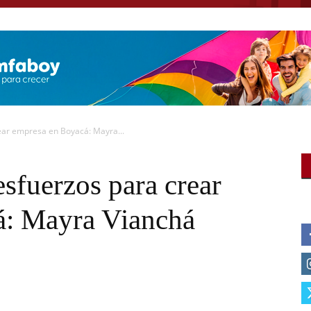
rear empresa en Boyacá: Mayra...
esfuerzos para crear
á: Mayra Vianchá