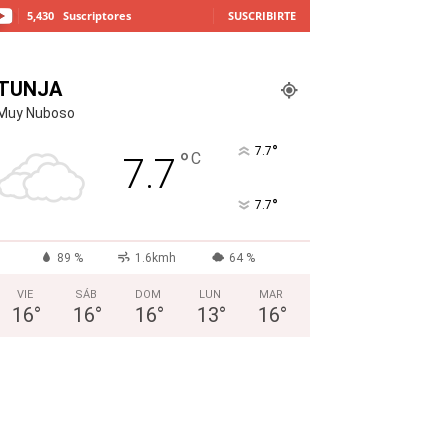
5,430
Suscriptores
SUSCRIBIRTE
TUNJA
Muy Nuboso
°
7.7
°
C
7.7
°
7.7
89 %
1.6kmh
64 %
VIE
SÁB
DOM
LUN
MAR
16
°
16
°
16
°
13
°
16
°