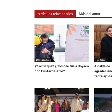
Artículos relacionados
Más del autor
Destacado
Política
¿Y al fin qué? ¿Cómo le fue a Boyacá
Alcalde de 
con Gustavo Petro?
agradeciénd
tanta ayuda