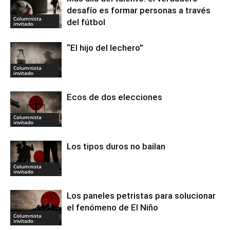
desafío es formar personas a través
Columnista
del fútbol
invitado
“El hijo del lechero”
Columnista
invitado
Ecos de dos elecciones
Columnista
invitado
Los tipos duros no bailan
Columnista
invitado
Los paneles petristas para solucionar
el fenómeno de El Niño
Columnista
invitado