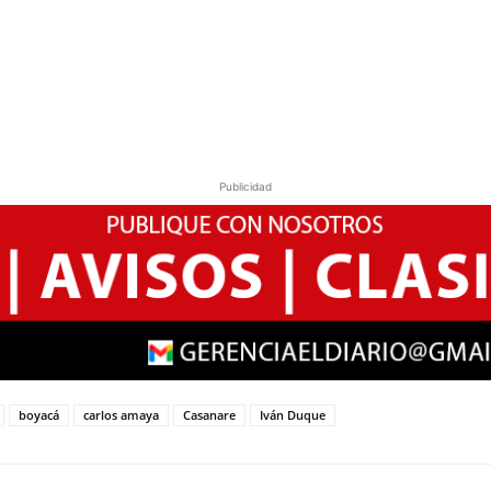
Publicidad
boyacá
carlos amaya
Casanare
Iván Duque