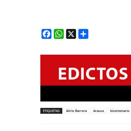
Facebook
WhatsApp
X
Share
ETIQUETAS
Alirio Barrera
Arauca
bicentenario