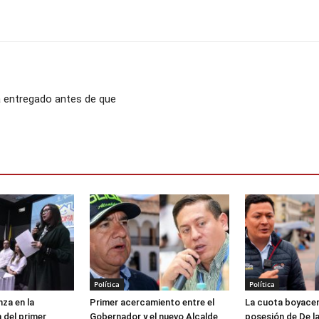
á entregado antes de que
Política
Política
za en la
Primer acercamiento entre el
La cuota boyacen
 del primer
Gobernador y el nuevo Alcalde
posesión de De la 