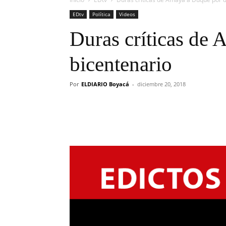
EDtv
Política
Videos
Duras críticas de 
bicentenario
Por
ELDIARIO Boyacá
-
diciembre 20, 2018
Cuota