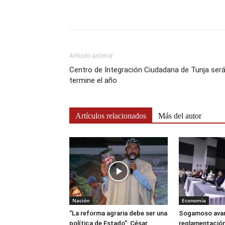
Artículo anterior
Centro de Integración Ciudadana de Tunja ser
termine el año
Artículos relacionados
Más del autor
Nación
Economía
“La reforma agraria debe ser una
Sogamoso avan
política de Estado”: César
reglamentación