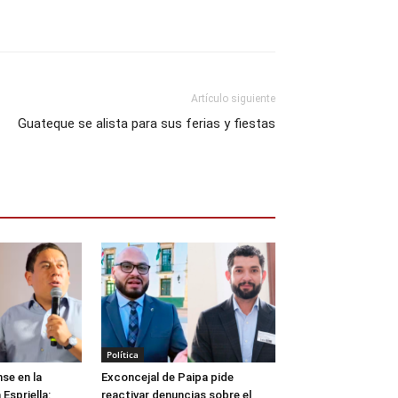
Artículo siguiente
Guateque se alista para sus ferias y fiestas
Política
se en la
Exconcejal de Paipa pide
Espriella:
reactivar denuncias sobre el