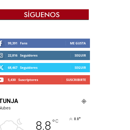
99,391
Fans
ME GUSTA
22,816
Seguidores
SEGUIR
68,467
Seguidores
SEGUIR
5,430
Suscriptores
SUSCRIBIRTE
TUNJA
Nubes
°
8.8
°
C
8.8