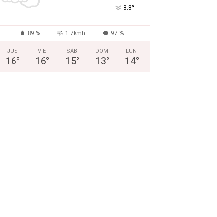
°
8.8
89 %
1.7kmh
97 %
JUE
VIE
SÁB
DOM
LUN
16
°
16
°
15
°
13
°
14
°