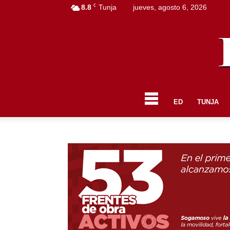
C
8.8
Tunja
jueves, agosto 6, 2026
ED
TUNJA