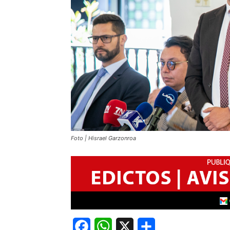
Foto | Hisrael Garzonroa
Facebook
WhatsApp
X
Share