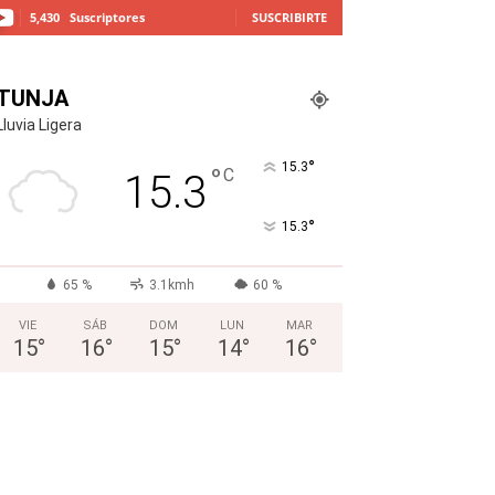
5,430
Suscriptores
SUSCRIBIRTE
TUNJA
Lluvia Ligera
°
15.3
°
C
15.3
°
15.3
65 %
3.1kmh
60 %
VIE
SÁB
DOM
LUN
MAR
15
°
16
°
15
°
14
°
16
°