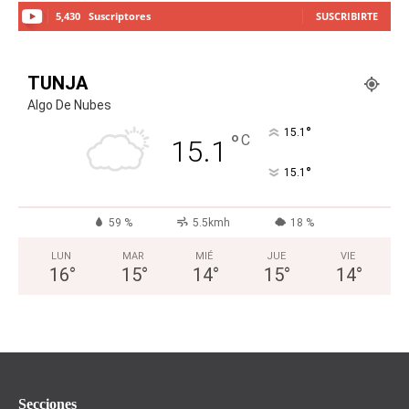
5,430
Suscriptores
SUSCRIBIRTE
TUNJA
Algo De Nubes
°
15.1
°
C
15.1
°
15.1
59 %
5.5kmh
18 %
LUN
MAR
MIÉ
JUE
VIE
16
°
15
°
14
°
15
°
14
°
Secciones