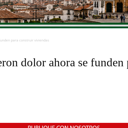
unden para construir viviendas
on dolor ahora se funden p