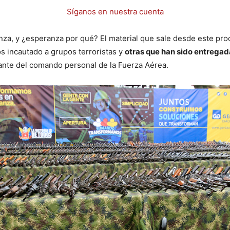
Síganos en nuestra cuenta
nza, y ¿esperanza por qué? El material que sale desde este proc
 incautado a grupos terroristas y
otras que han sido entregad
ante del comando personal de la Fuerza Aérea.