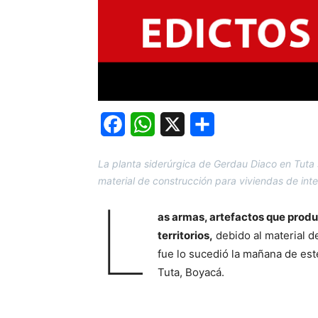
Facebook
WhatsApp
X
Share
La planta siderúrgica de Gerdau Diaco en Tuta 
material de construcción para viviendas de inter
L
as armas, artefactos que produc
territorios,
debido al material de
fue lo sucedió la mañana de est
Tuta, Boyacá.