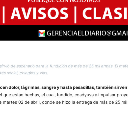
sirvió de escenario para la fundición de más de 25 mil armas. El mat
és social, colegios y vías.
en dolor, lágrimas, sangre y hasta pesadillas, también sirven
l que están hechas, el cual, fundido, coadyuva a impulsar proye
e martes 02 de abril, donde se hizo la entrega de más de 25 mil 