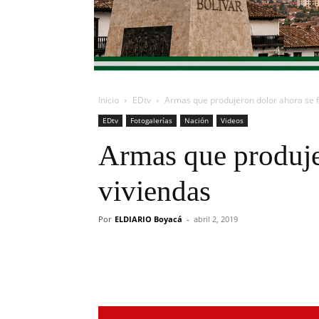
Inicio
EDtv
Armas que produjeron dolor ahora se f
EDtv
Fotogalerías
Nación
Videos
Armas que produjer
viviendas
Por
ELDIARIO Boyacá
-
abril 2, 2019
Cuota