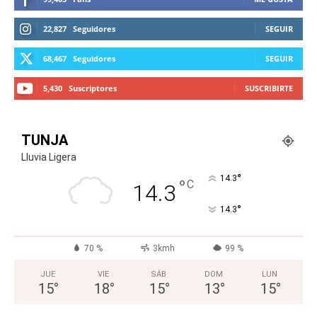
22,827
Seguidores
SEGUIR
68,467
Seguidores
SEGUIR
5,430
Suscriptores
SUSCRIBIRTE
TUNJA
Lluvia Ligera
°
14.3
°
C
14.3
°
14.3
70 %
3kmh
99 %
JUE
VIE
SÁB
DOM
LUN
15
°
18
°
15
°
13
°
15
°