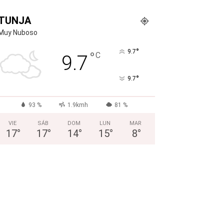
TUNJA
Muy Nuboso
°
9.7
°
C
9.7
°
9.7
93 %
1.9kmh
81 %
VIE
SÁB
DOM
LUN
MAR
17
°
17
°
14
°
15
°
8
°