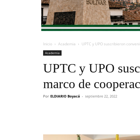
Inicio
Academia
UPTC y UPO suscribieron conveni
Academia
UPTC y UPO suscr
marco de cooperac
Por
ELDIARIO Boyacá
-
septiembre 22, 2022
Cuota