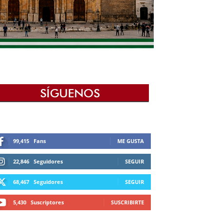
99,415
Fans
ME GUSTA
22,846
Seguidores
SEGUIR
68,467
Seguidores
SEGUIR
5,430
Suscriptores
SUSCRIBIRTE