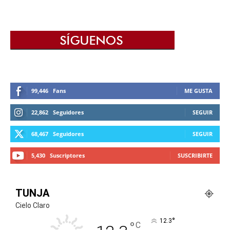
99,446
Fans
ME GUSTA
22,862
Seguidores
SEGUIR
68,467
Seguidores
SEGUIR
5,430
Suscriptores
SUSCRIBIRTE
TUNJA
Cielo Claro
°
12.3
°
C