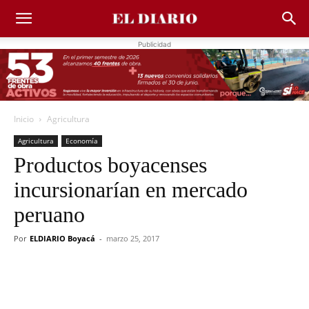
Publicidad
Inicio
Agricultura
Agricultura
Economía
Productos boyacenses
incursionarían en mercado
peruano
Por
ELDIARIO Boyacá
-
marzo 25, 2017