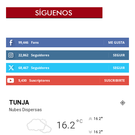
99,446
Fans
ME GUSTA
22,862
Seguidores
SEGUIR
68,467
Seguidores
SEGUIR
5,430
Suscriptores
SUSCRIBIRTE
TUNJA
Nubes Dispersas
°
16.2
°
C
16.2
°
16.2