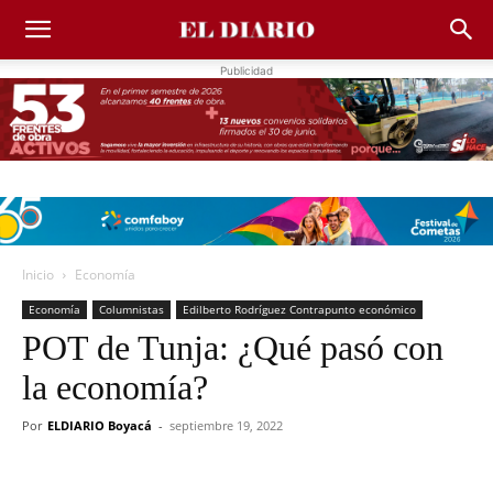
Publicidad
Inicio
Economía
Economía
Columnistas
Edilberto Rodríguez Contrapunto económico
POT de Tunja: ¿Qué pasó con
la economía?
Por
ELDIARIO Boyacá
-
septiembre 19, 2022