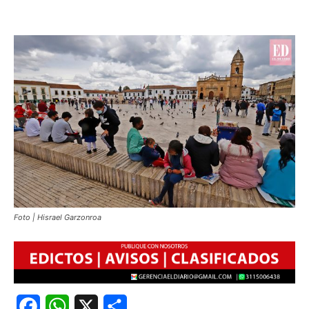
Foto | Hisrael Garzonroa
Facebook
WhatsApp
X
Share