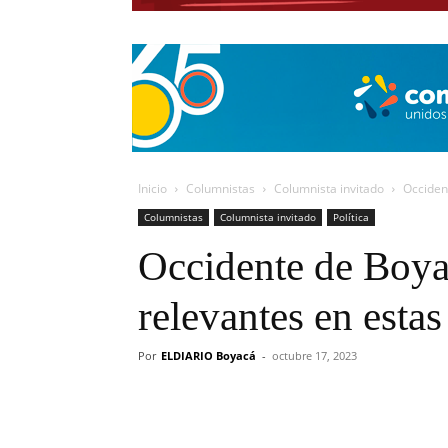
Inicio
Columnistas
Columnista invitado
Occiden
Columnistas
Columnista invitado
Política
Occidente de Boya
relevantes en estas
Por
ELDIARIO Boyacá
-
octubre 17, 2023
Cuota