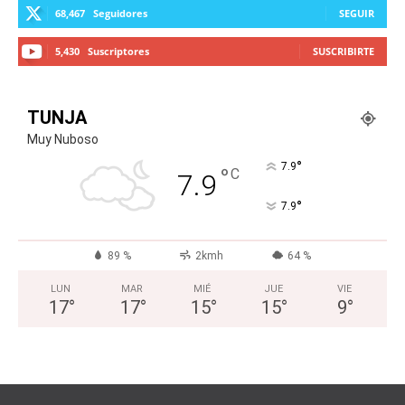
68,467
Seguidores
SEGUIR
5,430
Suscriptores
SUSCRIBIRTE
TUNJA
Muy Nuboso
°
7.9
°
C
7.9
°
7.9
89 %
2kmh
64 %
LUN
MAR
MIÉ
JUE
VIE
17
°
17
°
15
°
15
°
9
°