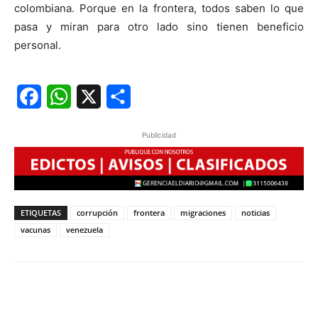
colombiana. Porque en la frontera, todos saben lo que
pasa y miran para otro lado sino tienen beneficio
personal.
Facebook
WhatsApp
X
Share
Publicidad
ETIQUETAS
corrupción
frontera
migraciones
noticias
vacunas
venezuela