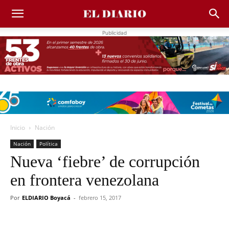
Publicidad
Inicio
Nación
Nación
Política
Nueva ‘fiebre’ de corrupción
en frontera venezolana
Por
ELDIARIO Boyacá
-
febrero 15, 2017