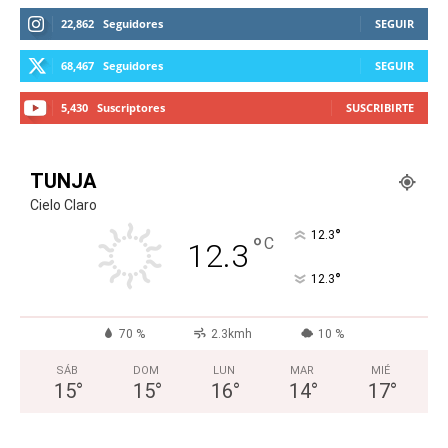
22,862
Seguidores
SEGUIR
68,467
Seguidores
SEGUIR
5,430
Suscriptores
SUSCRIBIRTE
TUNJA
Cielo Claro
°
12.3
°
C
12.3
°
12.3
70 %
2.3kmh
10 %
SÁB
DOM
LUN
MAR
MIÉ
15
°
15
°
16
°
14
°
17
°