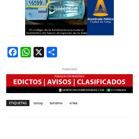
Facebook
WhatsApp
X
Share
Publicidad
ETIQUETAS
cocuy
turismo
u'wa