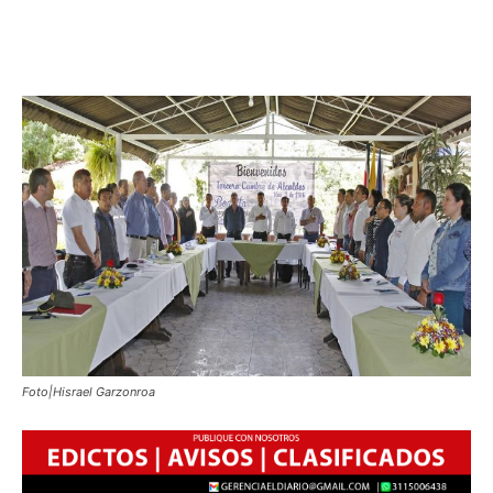
Foto|Hisrael Garzonroa