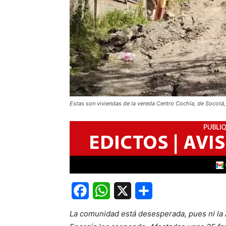
Estas son viviendas de la vereda Centro Cochía, de Socotá,
Facebook
WhatsApp
X
Share
La comunidad está desesperada, pues ni la A