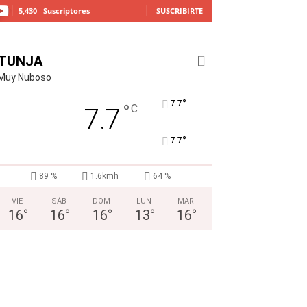
5,430
Suscriptores
SUSCRIBIRTE
TUNJA
Muy Nuboso
°
7.7
°
C
7.7
°
7.7
89 %
1.6kmh
64 %
VIE
SÁB
DOM
LUN
MAR
16
°
16
°
16
°
13
°
16
°