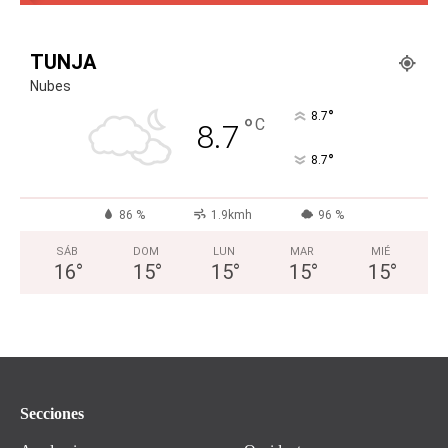
TUNJA
Nubes
°
8.7
°
C
8.7
°
8.7
86 %
1.9kmh
96 %
SÁB
DOM
LUN
MAR
MIÉ
16
°
15
°
15
°
15
°
15
°
Secciones