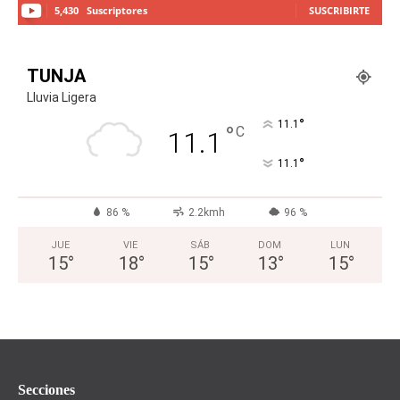
5,430
Suscriptores
SUSCRIBIRTE
TUNJA
Lluvia Ligera
°
11.1
°
C
11.1
°
11.1
86 %
2.2kmh
96 %
JUE
VIE
SÁB
DOM
LUN
15
°
18
°
15
°
13
°
15
°
Secciones