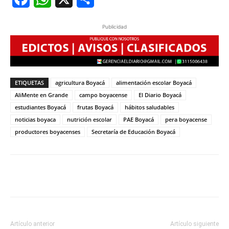
Publicidad
ETIQUETAS
agricultura Boyacá
alimentación escolar Boyacá
AliMente en Grande
campo boyacense
El Diario Boyacá
estudiantes Boyacá
frutas Boyacá
hábitos saludables
noticias boyaca
nutrición escolar
PAE Boyacá
pera boyacense
productores boyacenses
Secretaría de Educación Boyacá
Artículo anterior
Artículo siguiente